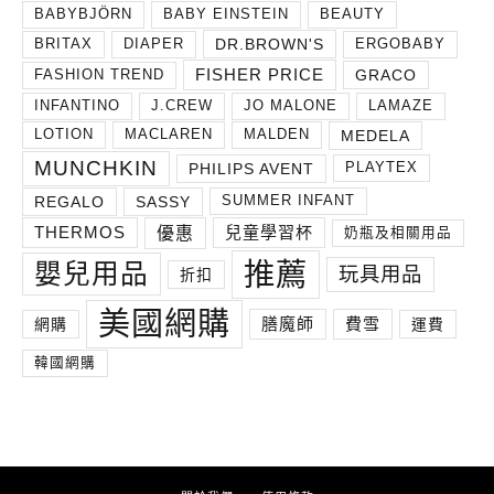
BABYBJÖRN
BABY EINSTEIN
BEAUTY
DR.BROWN'S
BRITAX
DIAPER
ERGOBABY
FISHER PRICE
GRACO
FASHION TREND
INFANTINO
J.CREW
JO MALONE
LAMAZE
MEDELA
LOTION
MACLAREN
MALDEN
MUNCHKIN
PHILIPS AVENT
PLAYTEX
REGALO
SASSY
SUMMER INFANT
THERMOS
兒童學習杯
優惠
奶瓶及相關用品
推薦
嬰兒用品
玩具用品
折扣
美國網購
膳魔師
費雪
網購
運費
韓國網購