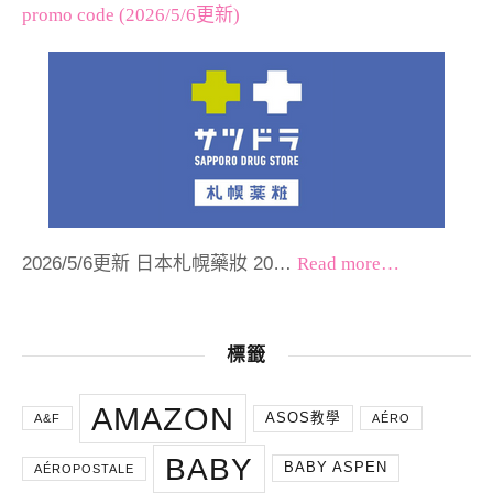
promo code (2026/5/6更新)
2026/5/6更新 日本札幌藥妝 20…
Read more…
標籤
AMAZON
ASOS教學
A&F
AÉRO
BABY
BABY ASPEN
AÉROPOSTALE