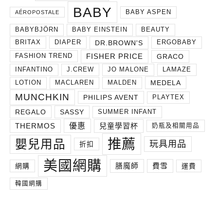
BABY
BABY ASPEN
AÉROPOSTALE
BABYBJÖRN
BABY EINSTEIN
BEAUTY
DR.BROWN'S
BRITAX
DIAPER
ERGOBABY
FISHER PRICE
GRACO
FASHION TREND
INFANTINO
J.CREW
JO MALONE
LAMAZE
MEDELA
LOTION
MACLAREN
MALDEN
MUNCHKIN
PHILIPS AVENT
PLAYTEX
REGALO
SASSY
SUMMER INFANT
THERMOS
兒童學習杯
優惠
奶瓶及相關用品
推薦
嬰兒用品
玩具用品
折扣
美國網購
膳魔師
費雪
網購
運費
韓國網購