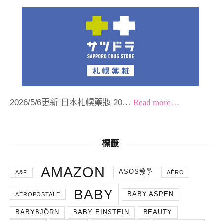
2026/5/6更新 日本札幌藥妝 20…
Read more…
標籤
AMAZON
ASOS教學
A&F
AÉRO
BABY
BABY ASPEN
AÉROPOSTALE
BABYBJÖRN
BABY EINSTEIN
BEAUTY