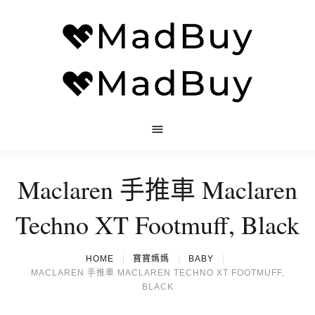
Maclaren 手推車 Maclaren
Techno XT Footmuff, Black
HOME
寶寶媽媽
BABY
MACLAREN 手推車 MACLAREN TECHNO XT FOOTMUFF,
BLACK