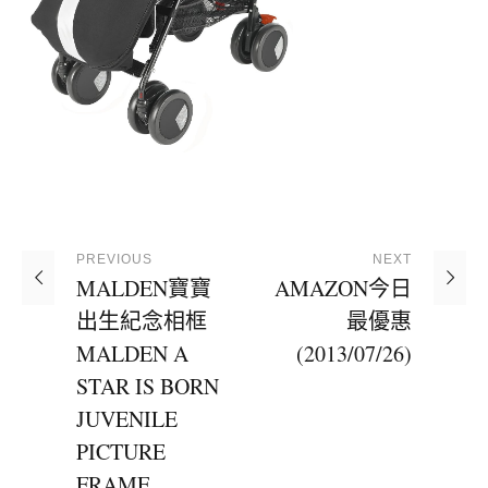
PREVIOUS
NEXT
MALDEN寶寶
AMAZON今日
出生紀念相框
最優惠
MALDEN A
(2013/07/26)
STAR IS BORN
JUVENILE
PICTURE
FRAME,