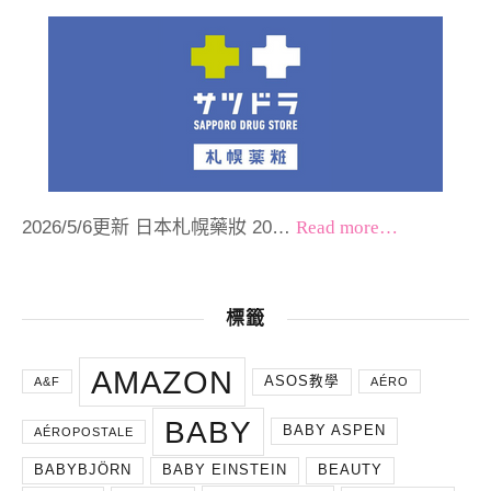
2026/5/6更新 日本札幌藥妝 20…
Read more…
標籤
AMAZON
ASOS教學
A&F
AÉRO
BABY
BABY ASPEN
AÉROPOSTALE
BABYBJÖRN
BABY EINSTEIN
BEAUTY