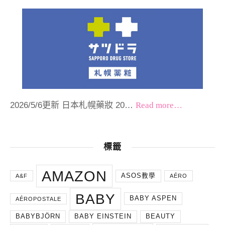
2026/5/6更新 日本札幌藥妝 20…
Read more…
標籤
AMAZON
ASOS教學
A&F
AÉRO
BABY
BABY ASPEN
AÉROPOSTALE
BABYBJÖRN
BABY EINSTEIN
BEAUTY