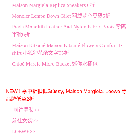
Maison Margiela Replica Sneakers 6折
Moncler Lempa Down Gilet 羽絨背心零碼5折
Prada Monolith Leather And Nylon Fabric Boots 零碼
軍靴6折
Maison Kitsuné Maison Kitsuné Flowers Comfort T-
shirt 小狐狸花朵文字T5折
Chloé Marcie Micro Bucket 迷你水桶包
NEW ! 季中折扣低Stüssy, Maison Margiela, Loewe 等
品牌低至2折
前往男裝>>
前往女裝>>
LOEWE>>