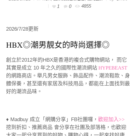
4855
1
0
2026/7/28更新
HBX
◎潮男靚女的時尚選擇◎
創立於2012年的HBX是香港的複合式購物網站， 而它
其實是成立 10 年之久的國際性潮流網站
HYPEBEAST
的網路商店。舉凡男女服飾、飾品配件、潮流鞋款、身
體保養，甚至還有家居及科技用品，都能在上面找到最
好的潮流品味。
♦ Madbuy 成立「網購分享」FB社團囉，
歡迎加入>>
挖到折扣、推薦商品 會分享在社團及部落格，也歡迎
大家一起分享買到的好物、購物心得，一起來找好康