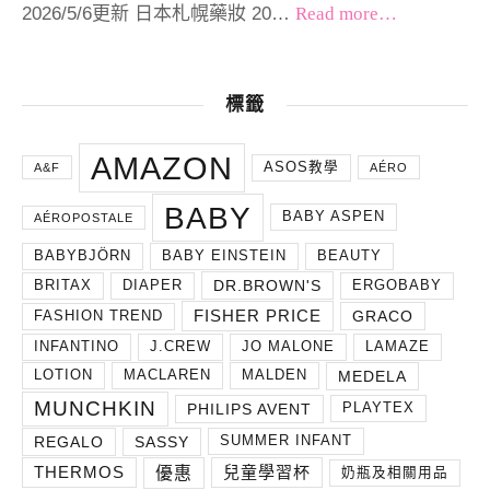
2026/5/6更新 日本札幌藥妝 20…
Read more…
標籤
AMAZON
ASOS教學
A&F
AÉRO
BABY
BABY ASPEN
AÉROPOSTALE
BABYBJÖRN
BABY EINSTEIN
BEAUTY
DR.BROWN'S
BRITAX
DIAPER
ERGOBABY
FISHER PRICE
GRACO
FASHION TREND
INFANTINO
J.CREW
JO MALONE
LAMAZE
MEDELA
LOTION
MACLAREN
MALDEN
MUNCHKIN
PHILIPS AVENT
PLAYTEX
REGALO
SASSY
SUMMER INFANT
THERMOS
兒童學習杯
優惠
奶瓶及相關用品