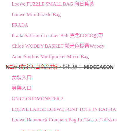
Loewe PUZZLE SMALL BAG 向日葵黃
Loewe Mini Puzzle Bag
PRADA
Prada Saffiano Leather Belt 黑色LOGO腰帶
Chloé WODDY BASKET 粉米色提帶Woody
Acne Studios Multipocket Micro Bag
NEW !指定入口商品7折，
折扣碼：
MIDSEASON
女裝入口
男裝入口
ON CLOUDMONSTER 2
LOEWE LARGE LOEWE FONT TOTE IN RAFFIA
Loewe Hammock Compact Bag In Classic Calfskin