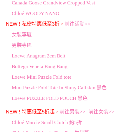
Canada Goose Grandview Cropped Vest
Chloé WOODY NANO
NEW ! 私密特惠低至3折，
前往活動>>
女裝專區
男裝專區
Loewe Anagram 2cm Belt
Bottega Veneta Bang Bang
Loewe Mini Puzzle Fold tote
Mini Puzzle Fold Tote In Shiny Calfskin 黑色
Loewe PUZZLE FOLD POUCH 黑色
NEW ! 特惠低至5折起，
前往男裝>>
前往女裝>>
Chloé Marcie Small Clutch 約5折