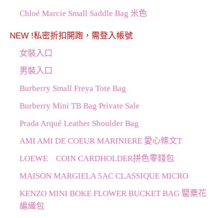
Chloé Marcie Small Saddle Bag 米色
NEW !私密折扣開跑，需登入帳號
女裝入口
男裝入口
Burberry Small Freya Tote Bag
Burberry Mini TB Bag Private Sale
Prada Arqué Leather Shoulder Bag
AMI AMI DE COEUR MARINIERE 愛心條文T
LOEWE COIN CARDHOLDER拼色零錢包
MAISON MARGIELA 5AC CLASSIQUE MICRO
KENZO MINI BOKE FLOWER BUCKET BAG 罌粟花
編織包