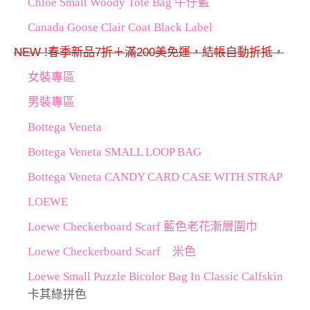
Chloé Small Woody Tote Bag 牛仔藍
Canada Goose Clair Coat Black Label
NEW !春季新品7折＋滿200美免運，結帳自動折抵，
女裝專區
男裝專區
Bottega Veneta
Bottega Veneta SMALL LOOP BAG
Bottega Veneta CANDY CARD CASE WITH STRAP
LOEWE
Loewe Checkerboard Scarf 藍色老花漸層圍巾
Loewe Checkerboard Scarf 米色
Loewe Small Puzzle Bicolor Bag In Classic Calfskin
卡其綠拼色