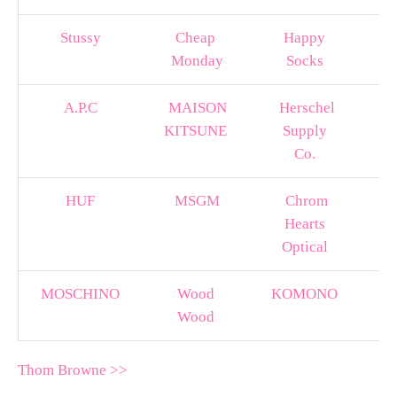
Stussy
Cheap
Happy
S
Monday
Socks
A.P.C
MAISON
Herschel
KITSUNE
Supply
Or
Co.
HUF
MSGM
Chrom
Hearts
Optical
MOSCHINO
Wood
KOMONO
Wood
Thom Browne >>