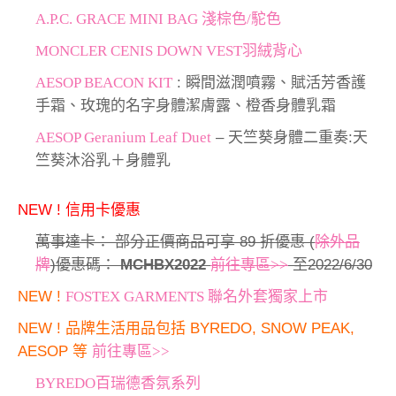
A.P.C. GRACE MINI BAG 淺棕色/駝色
MONCLER CENIS DOWN VEST羽絨背心
AESOP BEACON KIT
: 瞬間滋潤噴霧、賦活芳香護
手霜、玫瑰的名字身體潔膚露、橙香身體乳霜
AESOP Geranium Leaf Duet
– 天竺葵身體二重奏:天
竺葵沐浴乳＋身體乳
NEW ! 信用卡優惠
萬事達卡： 部分正價商品可享 89 折優惠 (
除外品
牌
)優惠碼：
MCHBX2022
前往專區>>
至2022/6/30
NEW !
FOSTEX GARMENTS 聯名外套獨家上市
NEW ! 品牌生活用品
包括 BYREDO, SNOW PEAK,
AESOP 等
前往專區>>
BYREDO百瑞德香氛系列