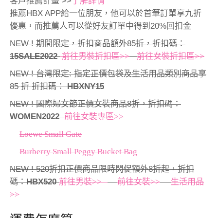
客戶推薦計畫 >>
了解詳情
推薦HBX APP給一位朋友，他可以於首筆訂單享九折
優惠，而推薦人可以從好友訂單中得到20%回扣金
NEW ! 期間限定，折扣商品額外85折，折扣碼：
15SALE2022
前往男裝折扣區>>
前往女裝折扣區>>
NEW ! 台灣限定: 指定正價包袋及生活用品類別商品享
85 折 折扣碼：
HBXNY15
NEW ! 國際婦女節正價女裝商品8折，折扣碼：
WOMEN2022
前往女裝專區>>
Loewe Small Gate
Burberry Small Peggy Bucket Bag
NEW ! 520折扣正價商品限時閃促額外8折起，折扣
碼：
HBX520
前往男裝>>
前往女裝>>
生活用品
>>