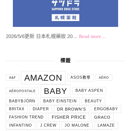
2026/5/6更新 日本札幌藥妝 20…
Read more…
標籤
AMAZON
ASOS教學
A&F
AÉRO
BABY
BABY ASPEN
AÉROPOSTALE
BABYBJÖRN
BABY EINSTEIN
BEAUTY
DR.BROWN'S
BRITAX
DIAPER
ERGOBABY
FISHER PRICE
GRACO
FASHION TREND
INFANTINO
J.CREW
JO MALONE
LAMAZE