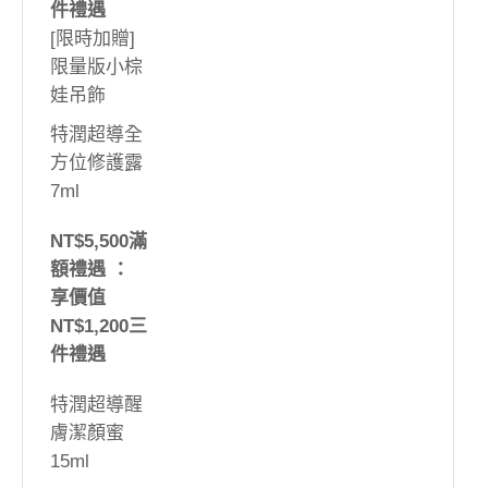
件禮遇
[限時加贈]
限量版小棕
娃吊飾
特潤超導全
方位修護露
7ml
NT$5,500滿
額禮遇 ：
享價值
NT$1,200三
件禮遇
特潤超導醒
膚潔顏蜜
15ml