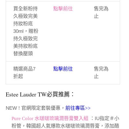
買全新粉持
點擊前往
售完為
久極致完美
止
持妝粉底
30ml，贈粉
持久極致完
美持妝粉底
替換壓頭
精選商品7
點擊前往
售完為
折起
止
Estee Lauder TW必買推薦：
NEW ! 官網限定套裝優惠，
前往專區>>
Pure Color 水啵啵琉璃潤唇膏雙入組
：IU指定＃小
粉管，韓國超人氣爆款水啵啵琉璃潤唇膏，添加酪