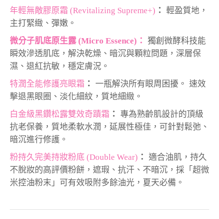
年輕無敵膠原霜 (Revitalizing Supreme+)
：
輕盈質地，
主打緊緻、彈嫩。
微分子肌底原生露 (Micro Essence)：
獨創微酵科技能
瞬效滲透肌底，解決乾燥、暗沉與顆粒問題，深層保
濕、退紅抗敏，穩定膚況。
特潤全能修護亮眼霜
：
一瓶解決所有眼周困擾。 速效
擊退黑眼圈、淡化細紋，質地細緻。
白金級黑鑽松露雙效奇蹟霜
：
專為熟齡肌設計的頂級
抗老保養，質地柔軟水潤，延展性極佳，可針對鬆弛、
暗沉進行修護。
粉持久完美持妝粉底 (Double Wear)
：
適合油肌，持久
不脫妝的高評價粉餅，遮瑕、抗汗、不暗沉，採「超微
米控油粉末」可有效吸附多餘油光，夏天必備。