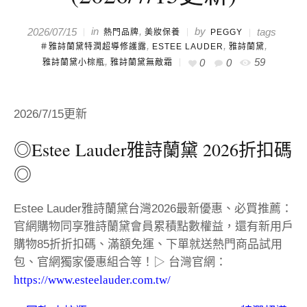
in
,
by
2026/07/15
tags
熱門品牌
美妝保養
PEGGY
,
,
,
＃雅詩蘭黛特潤超導修護露
ESTEE LAUDER
雅詩蘭黛
,
59
0
0
雅詩蘭黛小棕瓶
雅詩蘭黛無敵霜
2026/7/15更新
◎Estee Lauder雅詩蘭黛 2026折扣碼
◎
Estee Lauder雅詩蘭黛台灣2026最新優惠、必買推薦：
官網購物同享雅詩蘭黛會員累積點數權益，還有新用戶
購物85折折扣碼、滿額免運、下單就送熱門商品試用
包、官網獨家優惠組合等！▷ 台灣官網：
https://www.esteelauder.com.tw/