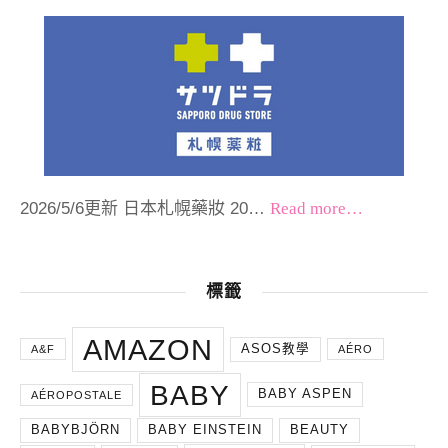
2026/5/6更新 日本札幌藥妝 20…
Read more…
標籤
AMAZON
ASOS教學
A&F
AÉRO
BABY
BABY ASPEN
AÉROPOSTALE
BABYBJÖRN
BABY EINSTEIN
BEAUTY