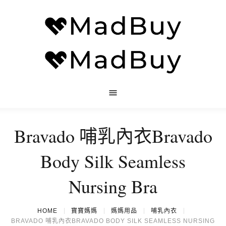
Bravado 哺乳內衣Bravado
Body Silk Seamless
Nursing Bra
HOME
寶寶媽媽
媽媽用品
哺乳內衣
BRAVADO 哺乳內衣BRAVADO BODY SILK SEAMLESS NURSING