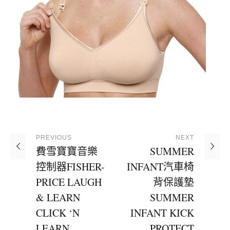
PREVIOUS
NEXT
費雪寶寶音樂
SUMMER
控制器FISHER-
INFANT汽車椅
PRICE LAUGH
背保護墊
& LEARN
SUMMER
CLICK ‘N
INFANT KICK
LEARN
PROTECT