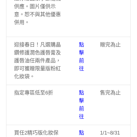
供應。圖片僅供示
意。恕不與其他優惠
併用。
迎接春日！凡選購晶
點
贈完為止
鑽修護潤色護唇膏及
擊
護唇油任兩件產品，
前
即可獲贈限量版粉紅
往
化妝袋。
指定專區低至6折
點
售完為止
擊
前
往
買任2精巧版化妝保
點
1/1~8/31