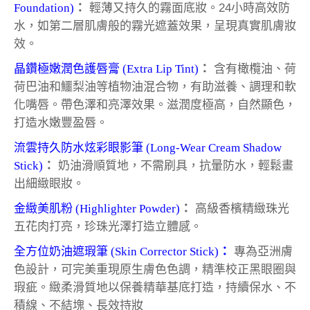
Foundation)
：
輕薄又持久的霧面底妝。24小時高效防
水，
如第二層肌膚般的霧光遮蓋效果，呈現真實肌膚妝
效。
晶鑽極嫩潤色護唇膏 (Extra Lip Tint)
：
含有橄欖油、荷
荷巴油和鱷梨油等植物油混合物，有助滋養、調理和軟
化嘴唇。帶色澤和亮澤效果。滋潤度極高，自然顯色，
打造水嫩豐盈唇。
流雲持久防水炫彩眼影筆 (Long-Wear Cream Shadow
Stick)
：
奶油滑順質地，不需刷具，抗暈防水，輕鬆畫
出細緻眼妝。
金緻美肌粉 (Highlighter Powder)
：
高級香檳精緻珠光
五花肉打亮，珍珠光澤打造立體感。
全方位奶油遮瑕筆 (Skin Corrector Stick)
：
專為亞洲膚
色設計，
可完美重現原生膚色色調
，精準校正黑眼圈與
瑕疵。
緻柔滑質地以保養精華基底打造，持續保水、不
積線、不結塊、長效持妝