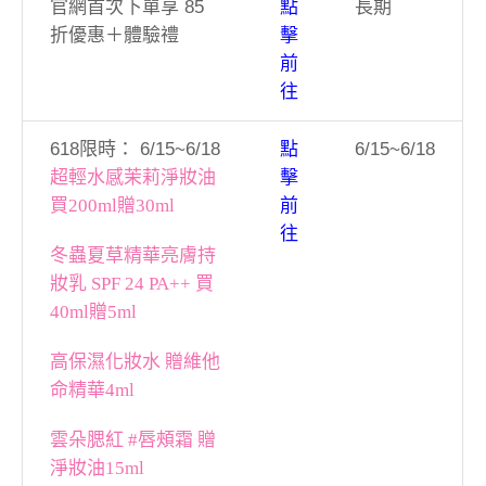
官網首次下單享 85
點
長期
折優惠＋體驗禮
擊
前
往
618限時： 6/15~6/18
點
6/15~6/18
超輕水感茉莉淨妝油
擊
買200ml贈30ml
前
往
冬蟲夏草精華亮膚持
妝乳 SPF 24 PA++ 買
40ml贈5ml
高保濕化妝水 贈維他
命精華4ml
雲朵腮紅 #唇頰霜 贈
淨妝油15ml