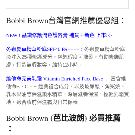
Bobbi Brown台灣官網推薦優惠組：
NEW ! 晶鑽修護潤色護唇膏 補貨＋新色 上市>>
冬蟲夏草精華粉底SPF40 PA++++
:
冬蟲夏草精華粉底
液注入25種修護成分，包遮瑕度可堆疊，有助修飾肌
膚，打造無瑕妝容，維持12小時。
維他命完美乳霜 Vitamin Enriched Face Base
: 富含維
他命B、C、E 經典複合成分，以及玻尿酸、角鯊烷、
乳木果油等保濕鎖水精華，深層滋養保濕，極輕乳霜質
地，適合妝前保濕霜與日常保養
(芭比波朗) 必買推薦
Bobbi Brown
：