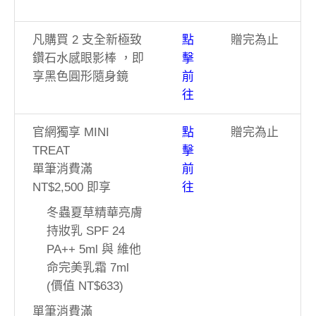
凡購買 2 支全新極致
點
贈完為止
鑽石水感眼影棒 ，即
擊
享黑色圓形隨身鏡
前
往
官網獨享 MINI
點
贈完為止
TREAT
擊
單筆消費滿
前
NT$2,500 即享
往
冬蟲夏草精華亮膚
持妝乳 SPF 24
PA++ 5ml 與 維他
命完美乳霜 7ml
(價值 NT$633)
單筆消費滿