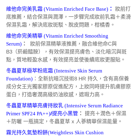
維他命完美乳霜 (Vitamin Enriched Face Base)
：
妝前打
底推薦，結合保濕與潤澤，一步驟完成妝前乳霜＋柔滑
保濕乳霜，解決底妝斑駁、脫皮問題，柑橘香。
維他命完美精華 (Vitamin Enriched Smoothing
Serum)
：
妝前保濕精華液推薦，融合維他命C與
B3（菸鹼醯胺），有效保濕提亮膚色、淡化暗沉與斑
點，
質地輕盈水感，有效提亮並使後續底妝更服貼。
冬蟲夏草極萃粉底霜 (Intensive Skin Serum
Foundation)
：全新抗暗沉技術8 HR 持久，含有高保養
成分女王光獨家膠原促進配方，上妝同時提升肌膚膠原
蛋白，打造奢潤高級奶油妝感，遮瑕力高。
冬蟲夏草精華亮膚持妝乳 (Intensive Serum Radiance
Primer SPF24 PA++)
/
提亮小黑管
：
提亮＋潤色＋保濕
＋防曬 一瓶搞定，冬蟲夏草 x 人蔘精華保濕能量。
霧光持久氣墊粉餅(Weightless Skin Cushion