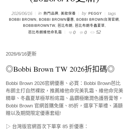
in
,
by
2026/06/16
tags
熱門品牌
美妝保養
PEGGY
,
,
,
BOBBI BROWN
BOBBI BROWN優惠
BOBBI BROWN台灣官網
,
,
,
BOBBIBROWNTW
芭比布朗
芭比布朗冬蟲夏草
52
0
0
芭比布朗維他命乳霜
2026/6/16更新
◎Bobbi Brown TW 2026折扣碼◎
Bobbi Brown 2026官網優惠、必買：
Bobbi Brown
芭比
布朗
主打自然裸妝
，推薦維他命完美乳霜、維他命完美
精華、冬蟲夏草極萃粉底霜、晶鑽極嫩潤色護唇膏等，
Bobbi Brown 官網首購免運、85折，還享
下單禮、滿額
贈以及期間限定優惠套組!
▷ 台灣版官網首次下單享 85 折優惠：