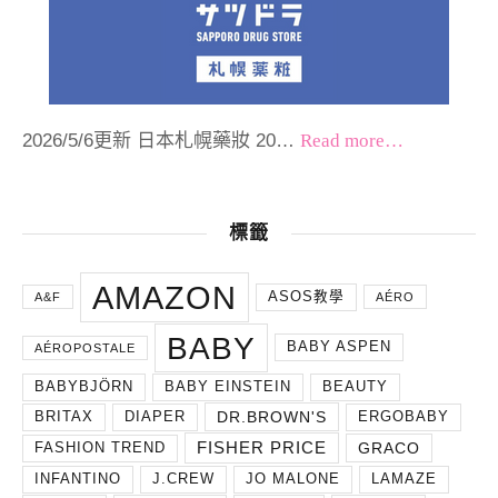
2026/5/6更新 日本札幌藥妝 20…
Read more…
標籤
AMAZON
ASOS教學
A&F
AÉRO
BABY
BABY ASPEN
AÉROPOSTALE
BABYBJÖRN
BABY EINSTEIN
BEAUTY
DR.BROWN'S
BRITAX
DIAPER
ERGOBABY
FISHER PRICE
GRACO
FASHION TREND
INFANTINO
J.CREW
JO MALONE
LAMAZE