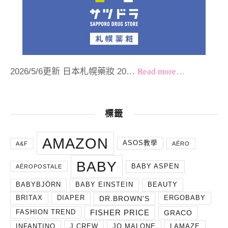
2026/5/6更新 日本札幌藥妝 20…
Read more…
標籤
AMAZON
ASOS教學
A&F
AÉRO
BABY
BABY ASPEN
AÉROPOSTALE
BABYBJÖRN
BABY EINSTEIN
BEAUTY
DR.BROWN'S
BRITAX
DIAPER
ERGOBABY
FISHER PRICE
GRACO
FASHION TREND
INFANTINO
J.CREW
JO MALONE
LAMAZE