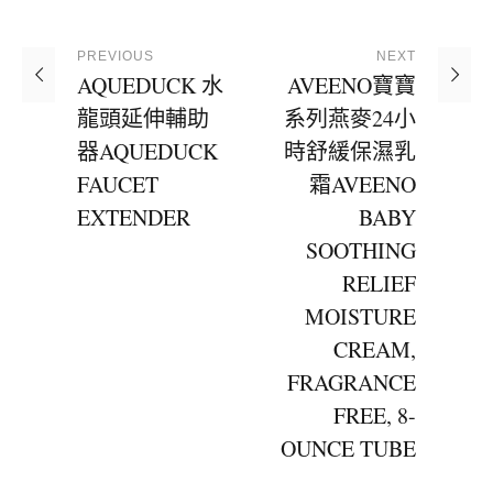
PREVIOUS
NEXT
AQUEDUCK 水
AVEENO寶寶
龍頭延伸輔助
系列燕麥24小
器AQUEDUCK
時舒緩保濕乳
FAUCET
霜AVEENO
EXTENDER
BABY
SOOTHING
RELIEF
MOISTURE
CREAM,
FRAGRANCE
FREE, 8-
OUNCE TUBE