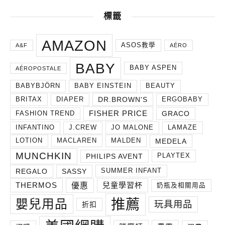
標籤
AMAZON
ASOS教學
A&F
AÉRO
BABY
BABY ASPEN
AÉROPOSTALE
BABYBJÖRN
BABY EINSTEIN
BEAUTY
DR.BROWN'S
BRITAX
DIAPER
ERGOBABY
FISHER PRICE
GRACO
FASHION TREND
INFANTINO
J.CREW
JO MALONE
LAMAZE
MEDELA
LOTION
MACLAREN
MALDEN
MUNCHKIN
PHILIPS AVENT
PLAYTEX
REGALO
SASSY
SUMMER INFANT
THERMOS
兒童學習杯
優惠
奶瓶及相關用品
推薦
嬰兒用品
玩具用品
折扣