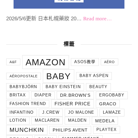
2026/5/6更新 日本札幌藥妝 20…
Read more…
標籤
AMAZON
ASOS教學
A&F
AÉRO
BABY
BABY ASPEN
AÉROPOSTALE
BABYBJÖRN
BABY EINSTEIN
BEAUTY
DR.BROWN'S
BRITAX
DIAPER
ERGOBABY
FISHER PRICE
GRACO
FASHION TREND
INFANTINO
J.CREW
JO MALONE
LAMAZE
MEDELA
LOTION
MACLAREN
MALDEN
MUNCHKIN
PHILIPS AVENT
PLAYTEX