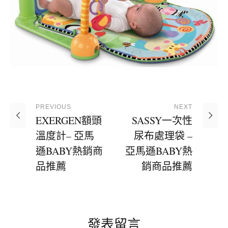
PREVIOUS
NEXT
EXERGEN額頭
SASSY一次性
溫度計– 亞馬
尿布處理袋 –
遜BABY熱銷商
亞馬遜BABY熱
品推薦
銷商品推薦
發表留言