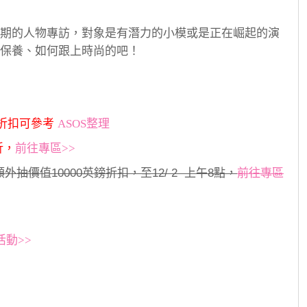
期的人物專訪，對象是有潛力的小模或是正在崛起的演
保養、如何跟上時尚的吧！
新折扣可參考
ASOS整理
折，
前往專區>>
外抽價值10000英鎊折扣，至12/ 2 上午8點，
前往專區
活動>>