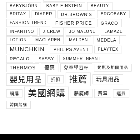
BABYBJÖRN
BABY EINSTEIN
BEAUTY
DR.BROWN'S
BRITAX
DIAPER
ERGOBABY
FISHER PRICE
GRACO
FASHION TREND
INFANTINO
J.CREW
JO MALONE
LAMAZE
MEDELA
LOTION
MACLAREN
MALDEN
MUNCHKIN
PHILIPS AVENT
PLAYTEX
REGALO
SASSY
SUMMER INFANT
THERMOS
兒童學習杯
優惠
奶瓶及相關用品
推薦
嬰兒用品
玩具用品
折扣
美國網購
膳魔師
費雪
網購
運費
韓國網購