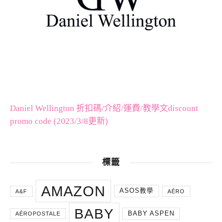
Daniel Wellington 折扣碼/介紹/運費/教學文discount
promo code (2023/3/8更新)
標籤
AMAZON
ASOS教學
A&F
AÉRO
BABY
BABY ASPEN
AÉROPOSTALE