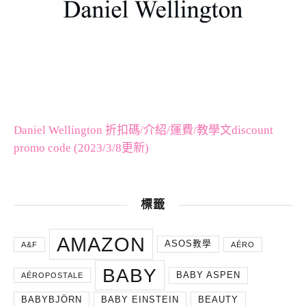
Daniel Wellington 折扣碼/介紹/運費/教學文discount
promo code (2023/3/8更新)
標籤
AMAZON
ASOS教學
A&F
AÉRO
BABY
BABY ASPEN
AÉROPOSTALE
BABYBJÖRN
BABY EINSTEIN
BEAUTY