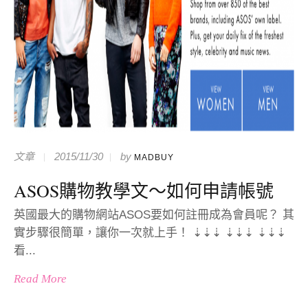
文章
2015/11/30
by
MADBUY
ASOS購物教學文～如何申請帳號
英國最大的購物網站ASOS要如何註冊成為會員呢？ 其
實步驟很簡單，讓你一次就上手！ ⇣⇣⇣ ⇣⇣⇣ ⇣⇣⇣
看...
Read More