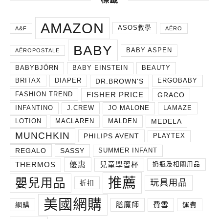
AMAZON
ASOS教學
A&F
AÉRO
BABY
BABY ASPEN
AÉROPOSTALE
BABYBJÖRN
BABY EINSTEIN
BEAUTY
DR.BROWN'S
BRITAX
DIAPER
ERGOBABY
FISHER PRICE
GRACO
FASHION TREND
INFANTINO
J.CREW
JO MALONE
LAMAZE
MEDELA
LOTION
MACLAREN
MALDEN
MUNCHKIN
PHILIPS AVENT
PLAYTEX
REGALO
SASSY
SUMMER INFANT
THERMOS
兒童學習杯
優惠
奶瓶及相關用品
推薦
嬰兒用品
玩具用品
折扣
美國網購
膳魔師
費雪
網購
運費