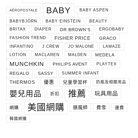
BABY
BABY ASPEN
AÉROPOSTALE
BABYBJÖRN
BABY EINSTEIN
BEAUTY
DR.BROWN'S
BRITAX
DIAPER
ERGOBABY
FISHER PRICE
GRACO
FASHION TREND
INFANTINO
J.CREW
JO MALONE
LAMAZE
MEDELA
LOTION
MACLAREN
MALDEN
MUNCHKIN
PHILIPS AVENT
PLAYTEX
REGALO
SASSY
SUMMER INFANT
THERMOS
兒童學習杯
優惠
奶瓶及相關用品
推薦
嬰兒用品
玩具用品
折扣
美國網購
膳魔師
費雪
網購
運費
韓國網購