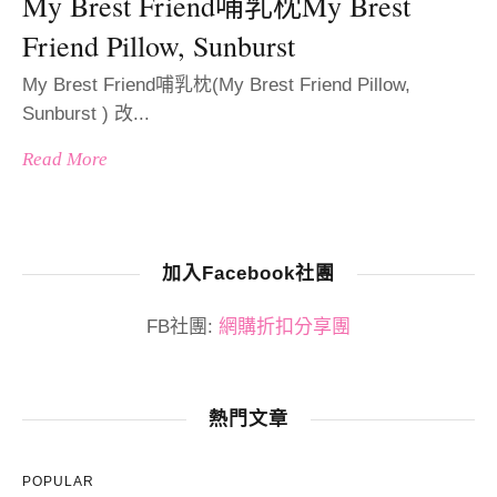
My Brest Friend哺乳枕My Brest
Friend Pillow, Sunburst
My Brest Friend哺乳枕(My Brest Friend Pillow,
Sunburst ) 改...
Read More
加入Facebook社團
FB社團:
網購折扣分享團
熱門文章
POPULAR