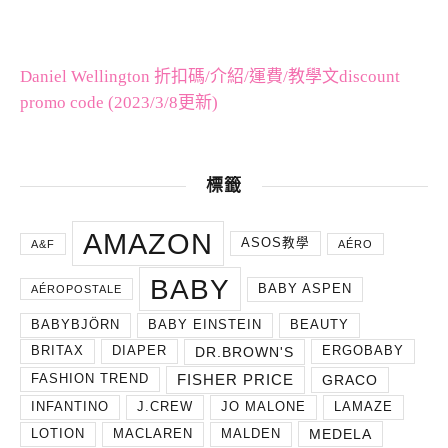
Daniel Wellington 折扣碼/介紹/運費/教學文discount
promo code (2023/3/8更新)
標籤
AMAZON
ASOS教學
A&F
AÉRO
BABY
BABY ASPEN
AÉROPOSTALE
BABYBJÖRN
BABY EINSTEIN
BEAUTY
DR.BROWN'S
BRITAX
DIAPER
ERGOBABY
FISHER PRICE
GRACO
FASHION TREND
INFANTINO
J.CREW
JO MALONE
LAMAZE
MEDELA
LOTION
MACLAREN
MALDEN