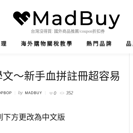
整理
海外購物關稅教學
熱門品牌
品
教學文～新手血拼註冊超容易
by
352
0
OPBOP
MADBUY
到下方更改為中文版