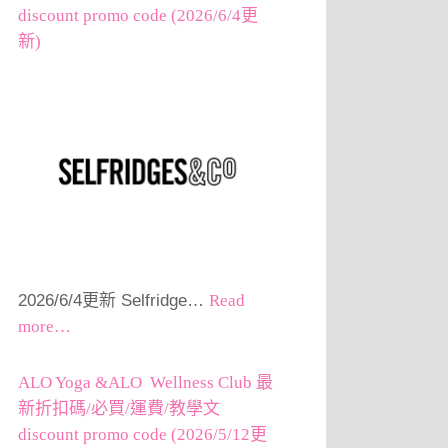
discount promo code (2026/6/4更
新)
2026/6/4更新 Selfridge…
Read
more…
ALO Yoga &ALO Wellness Club 最
新折扣碼/必買/運費/教學文
discount promo code (2026/5/12更