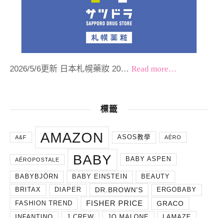
2026/5/6更新 日本札幌藥妝 20…
Read more…
標籤
AMAZON
ASOS教學
A&F
AÉRO
BABY
BABY ASPEN
AÉROPOSTALE
BABYBJÖRN
BABY EINSTEIN
BEAUTY
DR.BROWN'S
BRITAX
DIAPER
ERGOBABY
FISHER PRICE
GRACO
FASHION TREND
INFANTINO
J.CREW
JO MALONE
LAMAZE