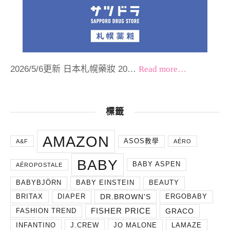
2026/5/6更新 日本札幌藥妝 20…
Read more…
標籤
AMAZON
ASOS教學
A&F
AÉRO
BABY
BABY ASPEN
AÉROPOSTALE
BABYBJÖRN
BABY EINSTEIN
BEAUTY
DR.BROWN'S
BRITAX
DIAPER
ERGOBABY
FISHER PRICE
GRACO
FASHION TREND
INFANTINO
J.CREW
JO MALONE
LAMAZE