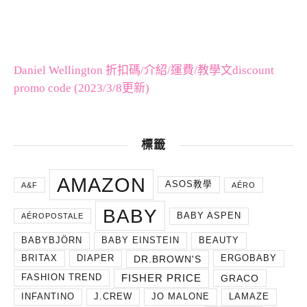
Daniel Wellington 折扣碼/介紹/運費/教學文discount
promo code (2023/3/8更新)
標籤
AMAZON
ASOS教學
A&F
AÉRO
BABY
BABY ASPEN
AÉROPOSTALE
BABYBJÖRN
BABY EINSTEIN
BEAUTY
DR.BROWN'S
BRITAX
DIAPER
ERGOBABY
FISHER PRICE
GRACO
FASHION TREND
INFANTINO
J.CREW
JO MALONE
LAMAZE