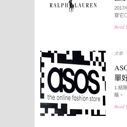
2017
穿它◎
Read 
文章
A
單
1.
賬。 
Read 