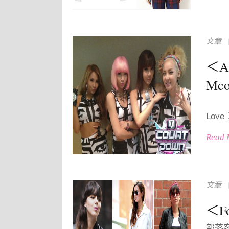
文章
＜Am
Mc
２ＮＥ
Lov
Read 
文章
＜F
部落客