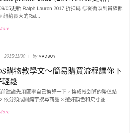
/09/05更新 Ralph Lauren 2017 折扣碼 ◎從街頭到貴族都
 紐約長大的Ral...
More
2015/11/30
by
MADBUY
SOS購物教學文～簡易購買流程讓你下
好輕鬆
結賬前建議先用匯率自己換算一下，換成較划算的幣值結
2.依分類或關鍵字搜尋商品 3.選好顏色和尺寸並...
More