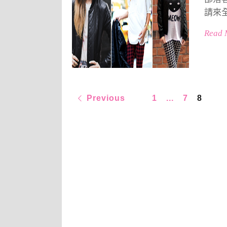
請來
Read 
Previous
1
...
7
8