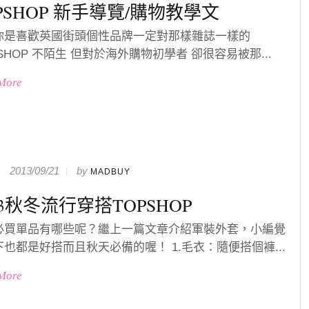
PSHOP 新手導覽/購物教學文
你是喜歡英國街頭個性品牌一定對那樣雜誌一樣的
SHOP 不陌生 但對於海外購物初學者 卻很容易被那...
More
2013/09/21
by
MADBUY
13秋冬流行穿搭TOPSHOP
必買單品有哪些呢？繼上一篇文章介紹軍裝外套，小編覺
也都是好搭而且秋天必備的喔！ 1.毛衣：隨便搭個褲...
More