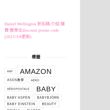
Daniel Wellington 折扣碼/介紹/運
費/教學文discount promo code
(2023/3/8更新)
標籤
AMAZON
A&F
ASOS教學
AÉRO
BABY
AÉROPOSTALE
BABY ASPEN
BABYBJÖRN
BABY EINSTEIN
BEAUTY