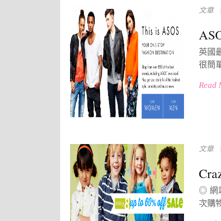
文章
A
英國
很簡單
Read 
文章
Cr
◎ 網站
次購物