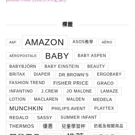
標籤
AMAZON
ASOS教學
A&F
AÉRO
BABY
BABY ASPEN
AÉROPOSTALE
BABYBJÖRN
BABY EINSTEIN
BEAUTY
DR.BROWN'S
BRITAX
DIAPER
ERGOBABY
FISHER PRICE
GRACO
FASHION TREND
INFANTINO
J.CREW
JO MALONE
LAMAZE
MEDELA
LOTION
MACLAREN
MALDEN
MUNCHKIN
PHILIPS AVENT
PLAYTEX
REGALO
SASSY
SUMMER INFANT
THERMOS
兒童學習杯
優惠
奶瓶及相關用品