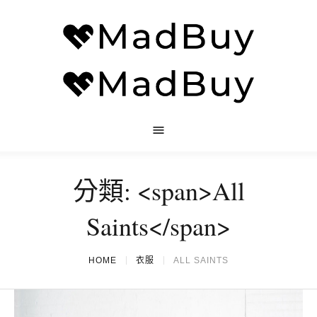
分類: <span>All
Saints</span>
HOME
衣服
ALL SAINTS