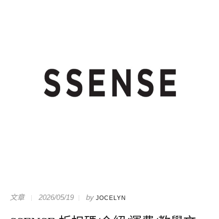
文章
2026/05/19
by
JOCELYN