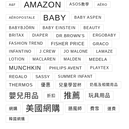
AMAZON
ASOS教學
A&F
AÉRO
BABY
BABY ASPEN
AÉROPOSTALE
BABYBJÖRN
BABY EINSTEIN
BEAUTY
DR.BROWN'S
BRITAX
DIAPER
ERGOBABY
FISHER PRICE
GRACO
FASHION TREND
INFANTINO
J.CREW
JO MALONE
LAMAZE
MEDELA
LOTION
MACLAREN
MALDEN
MUNCHKIN
PHILIPS AVENT
PLAYTEX
REGALO
SASSY
SUMMER INFANT
THERMOS
兒童學習杯
優惠
奶瓶及相關用品
推薦
嬰兒用品
玩具用品
折扣
美國網購
膳魔師
費雪
網購
運費
韓國網購