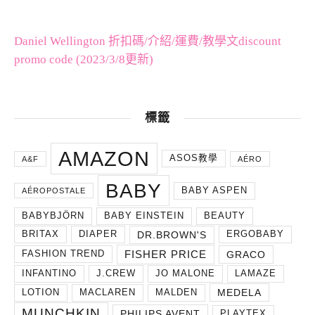
Daniel Wellington 折扣碼/介紹/運費/教學文discount
promo code (2023/3/8更新)
標籤
AMAZON
ASOS教學
A&F
AÉRO
BABY
BABY ASPEN
AÉROPOSTALE
BABYBJÖRN
BABY EINSTEIN
BEAUTY
DR.BROWN'S
BRITAX
DIAPER
ERGOBABY
FISHER PRICE
GRACO
FASHION TREND
INFANTINO
J.CREW
JO MALONE
LAMAZE
MEDELA
LOTION
MACLAREN
MALDEN
MUNCHKIN
PHILIPS AVENT
PLAYTEX