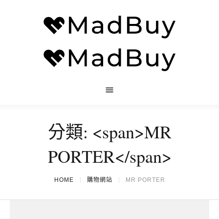
分類: <span>MR
PORTER</span>
HOME
購物網站
MR PORTER