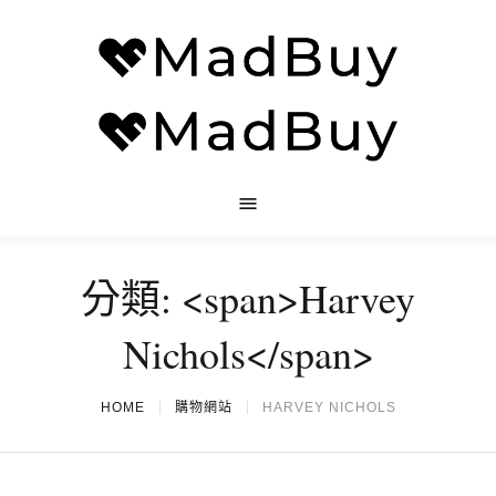
分類: <span>Harvey
Nichols</span>
HOME
購物網站
HARVEY NICHOLS