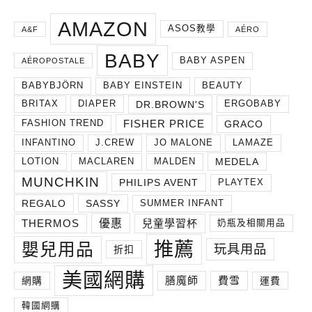
AMAZON
ASOS教學
A&F
AÉRO
BABY
BABY ASPEN
AÉROPOSTALE
BABYBJÖRN
BABY EINSTEIN
BEAUTY
DR.BROWN'S
BRITAX
DIAPER
ERGOBABY
FISHER PRICE
GRACO
FASHION TREND
INFANTINO
J.CREW
JO MALONE
LAMAZE
MEDELA
LOTION
MACLAREN
MALDEN
MUNCHKIN
PHILIPS AVENT
PLAYTEX
REGALO
SASSY
SUMMER INFANT
THERMOS
兒童學習杯
優惠
奶瓶及相關用品
推薦
嬰兒用品
玩具用品
折扣
美國網購
膳魔師
費雪
網購
運費
韓國網購