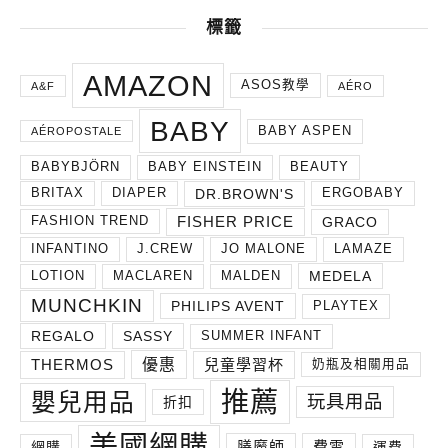
標籤
AMAZON
ASOS教學
A&F
AÉRO
BABY
BABY ASPEN
AÉROPOSTALE
BABYBJÖRN
BABY EINSTEIN
BEAUTY
DR.BROWN'S
BRITAX
DIAPER
ERGOBABY
FISHER PRICE
GRACO
FASHION TREND
INFANTINO
J.CREW
JO MALONE
LAMAZE
MEDELA
LOTION
MACLAREN
MALDEN
MUNCHKIN
PHILIPS AVENT
PLAYTEX
REGALO
SASSY
SUMMER INFANT
THERMOS
兒童學習杯
優惠
奶瓶及相關用品
推薦
嬰兒用品
玩具用品
折扣
美國網購
膳魔師
費雪
網購
運費