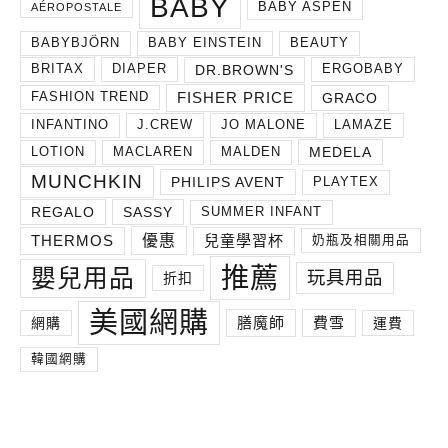
BABY
BABY ASPEN
AÉROPOSTALE
BABYBJÖRN
BABY EINSTEIN
BEAUTY
DR.BROWN'S
BRITAX
DIAPER
ERGOBABY
FISHER PRICE
GRACO
FASHION TREND
INFANTINO
J.CREW
JO MALONE
LAMAZE
MEDELA
LOTION
MACLAREN
MALDEN
MUNCHKIN
PHILIPS AVENT
PLAYTEX
REGALO
SASSY
SUMMER INFANT
THERMOS
兒童學習杯
優惠
奶瓶及相關用品
推薦
嬰兒用品
玩具用品
折扣
美國網購
膳魔師
費雪
網購
運費
韓國網購