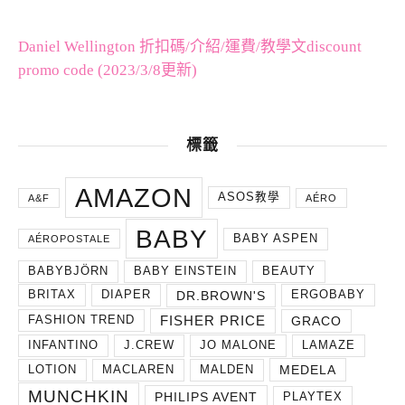
Daniel Wellington 折扣碼/介紹/運費/教學文discount
promo code (2023/3/8更新)
標籤
AMAZON
ASOS教學
A&F
AÉRO
BABY
BABY ASPEN
AÉROPOSTALE
BABYBJÖRN
BABY EINSTEIN
BEAUTY
DR.BROWN'S
BRITAX
DIAPER
ERGOBABY
FISHER PRICE
GRACO
FASHION TREND
INFANTINO
J.CREW
JO MALONE
LAMAZE
MEDELA
LOTION
MACLAREN
MALDEN
MUNCHKIN
PHILIPS AVENT
PLAYTEX