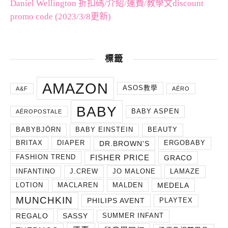
Daniel Wellington 折扣碼/介紹/運費/教學文discount
promo code (2023/3/8更新)
標籤
AMAZON
ASOS教學
A&F
AÉRO
BABY
BABY ASPEN
AÉROPOSTALE
BABYBJÖRN
BABY EINSTEIN
BEAUTY
DR.BROWN'S
BRITAX
DIAPER
ERGOBABY
FISHER PRICE
GRACO
FASHION TREND
INFANTINO
J.CREW
JO MALONE
LAMAZE
MEDELA
LOTION
MACLAREN
MALDEN
MUNCHKIN
PHILIPS AVENT
PLAYTEX
REGALO
SASSY
SUMMER INFANT