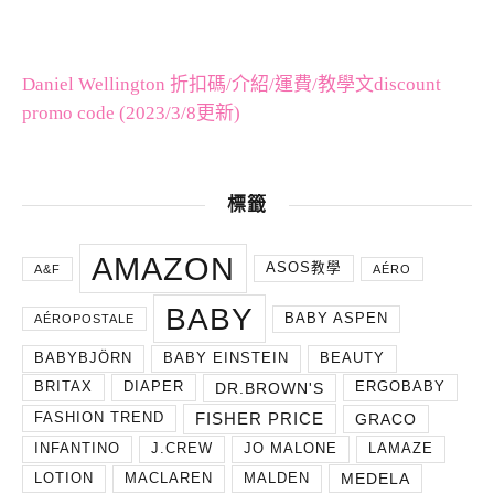
Daniel Wellington 折扣碼/介紹/運費/教學文discount
promo code (2023/3/8更新)
標籤
AMAZON
ASOS教學
A&F
AÉRO
BABY
BABY ASPEN
AÉROPOSTALE
BABYBJÖRN
BABY EINSTEIN
BEAUTY
DR.BROWN'S
BRITAX
DIAPER
ERGOBABY
FISHER PRICE
GRACO
FASHION TREND
INFANTINO
J.CREW
JO MALONE
LAMAZE
MEDELA
LOTION
MACLAREN
MALDEN