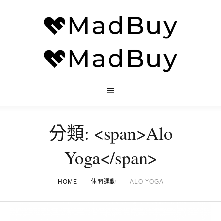
分類: <span>Alo
Yoga</span>
HOME
休閒運動
ALO YOGA