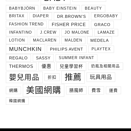
BABYBJÖRN
BABY EINSTEIN
BEAUTY
DR.BROWN'S
BRITAX
DIAPER
ERGOBABY
FISHER PRICE
GRACO
FASHION TREND
INFANTINO
J.CREW
JO MALONE
LAMAZE
MEDELA
LOTION
MACLAREN
MALDEN
MUNCHKIN
PHILIPS AVENT
PLAYTEX
REGALO
SASSY
SUMMER INFANT
THERMOS
兒童學習杯
優惠
奶瓶及相關用品
推薦
嬰兒用品
玩具用品
折扣
美國網購
膳魔師
費雪
網購
運費
韓國網購