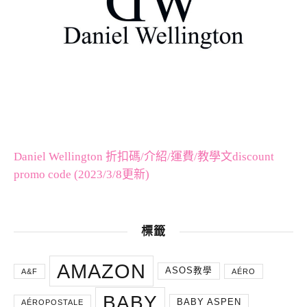
Daniel Wellington 折扣碼/介紹/運費/教學文discount
promo code (2023/3/8更新)
標籤
AMAZON
ASOS教學
A&F
AÉRO
BABY
BABY ASPEN
AÉROPOSTALE