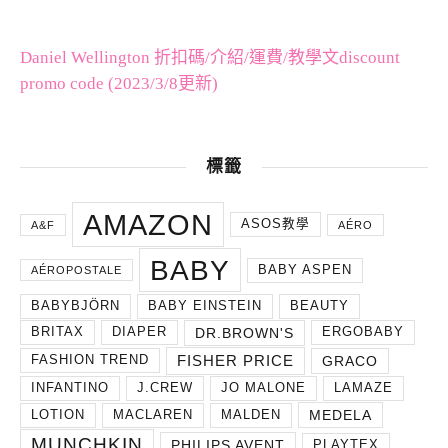
Daniel Wellington 折扣碼/介紹/運費/教學文discount
promo code (2023/3/8更新)
標籤
AMAZON
ASOS教學
A&F
AÉRO
BABY
BABY ASPEN
AÉROPOSTALE
BABYBJÖRN
BABY EINSTEIN
BEAUTY
DR.BROWN'S
BRITAX
DIAPER
ERGOBABY
FISHER PRICE
GRACO
FASHION TREND
INFANTINO
J.CREW
JO MALONE
LAMAZE
MEDELA
LOTION
MACLAREN
MALDEN
MUNCHKIN
PHILIPS AVENT
PLAYTEX