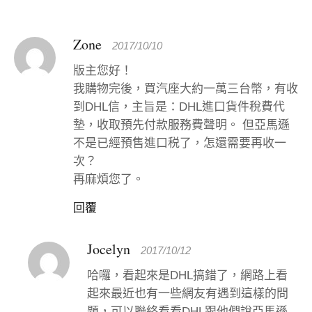
Zone
2017/10/10
版主您好！
我購物完後，買汽座大約一萬三台幣，有收
到DHL信，主旨是：DHL進口貨件稅費代
墊，收取預先付款服務費聲明。 但亞馬遜
不是已經預售進口税了，怎還需要再收一
次？
再麻煩您了。
回覆
Jocelyn
2017/10/12
哈囉，看起來是DHL搞錯了，網路上看
起來最近也有一些網友有遇到這樣的問
題，可以聯絡看看DHL跟他們說亞馬遜