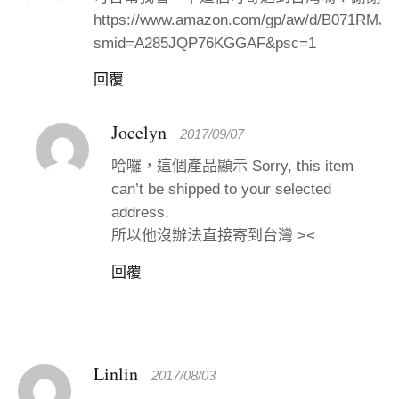
https://www.amazon.com/gp/aw/d/B071RMJ2
smid=A285JQP76KGGAF&psc=1
回覆
Jocelyn
2017/09/07
哈囉，這個產品顯示 Sorry, this item
can’t be shipped to your selected
address.
所以他沒辦法直接寄到台灣 ><
回覆
Linlin
2017/08/03